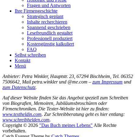
Fragen und Antworten
Ihre Firmengeschichte
Strategisch geplant
Inhalte recherchieren
Spannend geschrieben
Lesefreundlich gestaltet
Professionell produziert
Kostengünstig kalkuliert
FAQ
Selbst schreiben
Kontakt
Menü
Anbieter: Petra Winkler, Hauptstr. 23, 67294 Bischheim, Tel. 06352
7506642, Mail petra.winkler und @me.com –
zum Impressum
und
zum Datenschutz
.
Auf dieser Website finden Sie das Angebot speziell zum Schreiben
von Biografien, Memoiren, Jubiläumsbroschüren oder
Firmenchroniken. Die Texter-Website ist hier zu finden:
www.textheldin.com
. Zur Schreibberatung geht es hier entlang:
www.schreibhelden.com
.
Copyright © 2026
"Das Buch meines Lebens"
Alle Rechte
vorbehalten.
Catch Everest Theme by
Catch Themes