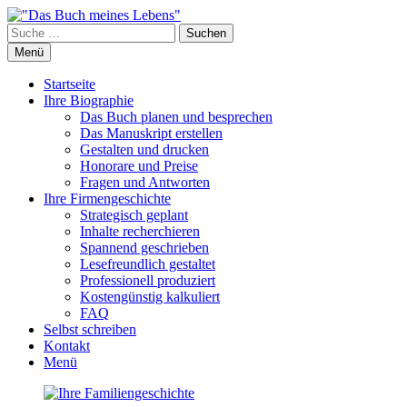
Zum
Inhalt
Suchen
"Das Buch meines Lebens"
Werkstatt für Biographien, Memoiren und Firmenchroniken
springen
Menü
Startseite
Ihre Biographie
Das Buch planen und besprechen
Das Manuskript erstellen
Gestalten und drucken
Honorare und Preise
Fragen und Antworten
Ihre Firmengeschichte
Strategisch geplant
Inhalte recherchieren
Spannend geschrieben
Lesefreundlich gestaltet
Professionell produziert
Kostengünstig kalkuliert
FAQ
Selbst schreiben
Kontakt
Menü